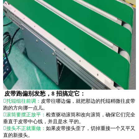
皮带跑偏别发愁，8 招搞定它：

托辊组往前调：
皮带往哪边偏，就把那边的托辊稍微往皮带
跑的方向挪一点儿。

滚筒要摆正放平：
检查驱动滚筒和改向滚筒，确保它们完全
垂直于皮带中心线，并且是水 平的。

接头不正就重做：
如果皮带接头歪了，切掉重接一个又平又
直的新接头。