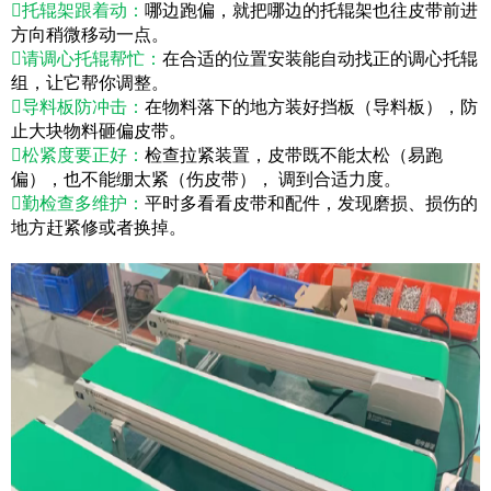

托辊架跟着动：
哪边跑偏，就把哪边的托辊架也往皮带前进
方向稍微移动一点。

请调心托辊帮忙：
在合适的位置安装能自动找正的调心托辊
组，让它帮你调整。

导料板防冲击：
在物料落下的地方装好挡板（导料板），防
止大块物料砸偏皮带。

松紧度要正好：
检查拉紧装置，皮带既不能太松（易跑
偏），也不能绷太紧（伤皮带）， 调到合适力度。

勤检查多维护：
平时多看看皮带和配件，发现磨损、损伤的
地方赶紧修或者换掉。